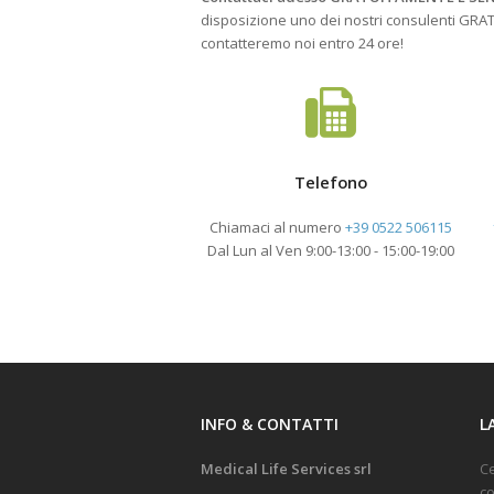
disposizione uno dei nostri consulenti GRATU
contatteremo noi entro 24 ore!
Telefono
Chiamaci al numero
+39 0522 506115
Dal Lun al Ven 9:00-13:00 - 15:00-19:00
INFO & CONTATTI
L
Medical Life Services srl
C
co