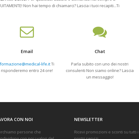
ITAMENTE! Non hai tempo di chiamarci? Lascia i tuoi recapiti...Ti
Email
Chat
formazione@medical-life.it
Ti
Parla subito con uno dei nostri
risponderemo entro 24 ore!
consulenti
Non siamo online? Lascia
un messaggio!
AVORA CON NOI
NEWSLETTER
erchiamo persone che
Ricevi promozioni e sconti su tutti i
ndividono con noi i valori del
nostri servizi