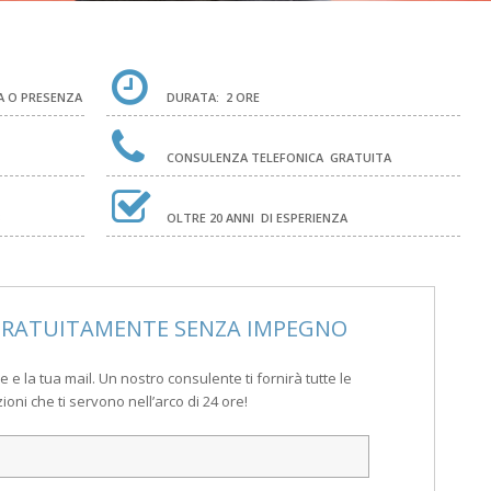
A O PRESENZA
DURATA:
2 ORE
CONSULENZA TELEFONICA
GRATUITA
OLTRE 20 ANNI
DI ESPERIENZA
GRATUITAMENTE SENZA IMPEGNO
e e la tua mail. Un nostro consulente ti fornirà tutte le
oni che ti servono nell’arco di 24 ore!