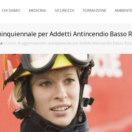
CHI SIAMO
MEDICINA
SICUREZZA
FORMAZIONE
AMBIENT
inquiennale per Addetti Antincendio Basso Ri
ia
»
Corso di aggiornamento quinquiennale per Addetti Antincendio Basso Risch