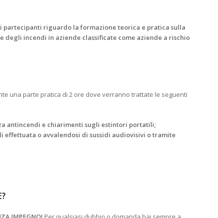
 partecipanti riguardo la formazione teorica e pratica sulla
e degli incendi in aziende classificate come aziende a rischio
e una parte pratica di 2 ore dove verranno trattate le seguenti
a antincendi e chiarimenti sugli estintori portatili;
ili effettuata o avvalendosi di sussidi audiovisivi o tramite
E?
NZA IMPEGNO!
Per qualsiasi dubbio o domanda hai sempre a