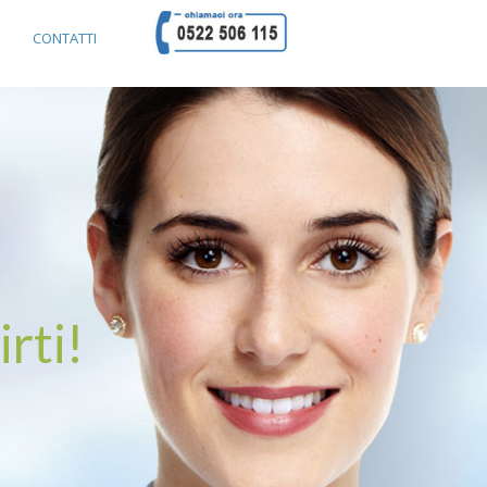
E
CONTATTI
rti!