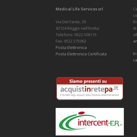
Medical Life Services srl
C
co
Via Del Fante, 39
Ri
42124 Reggio nell'Emilia
di
Telefono: 0522 506115
al
Fax: 0522 275062
am
Posta Elettronica
In
Posta Elettronica Certificata
ca