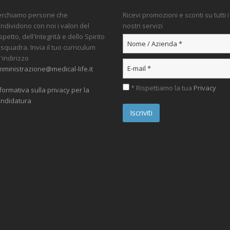
erchiamo persone che
Ricevi promozioni e sconti su tutti i
ndividono con noi i valori del
nostri servizi
spetto, dell'Integrità e dello Spirito
 squadra. Invia il tuo curriculum
l'indirizzo
ministrazione@medical-life.it
* Rispettiamo la tua
Privacy
formativa sulla privacy per la
ndidatura